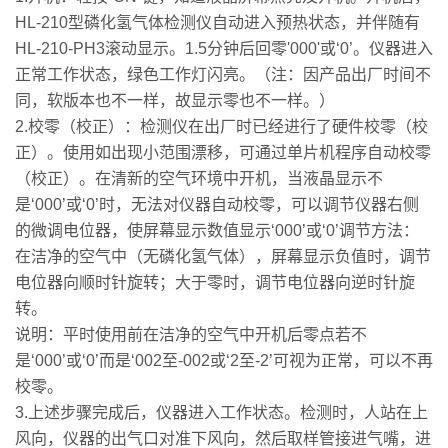
HL-210型磷化氢气体检测仪自动进入预热状态，并伴随有
HL-210-PH3滚动显示。1.5分钟后回零'000'或‘0’。仪器进入
正常工作状态，绿色工作灯闪亮。（注：因产品出厂时间不
同，软版本也不一样，故显示零也不一样。）
2.校零（校正）：检测仪在出厂时已经进行了硬件校零（校
正）。使用如出现小范围漂移，可通过单片机程序自动校零
（校正）。在清新的空气环境中开机，当液晶显示不
是‘000’或‘0’时，无法对仪器自动校零，可以调节仪器右侧
的微调电位器，使屏幕显示数值显示‘000’或‘0’调节方法：
在洁净的空气中（无磷化氢气体），屏幕显示负值时，调节
电位器向顺时针旋转；大于零时，调节电位器向逆时针旋
转。
说明：平时使用前在洁净的空气中开机后零点若不
是‘000’或‘0’而是‘002至-002或‘2至-2’可视为正常，可以不再
校零。
3.上述步骤完成后，仪器进入工作状态。检测时，人站在上
风向，仪器的出气口对准下风向，然后取样管接进气嘴，进