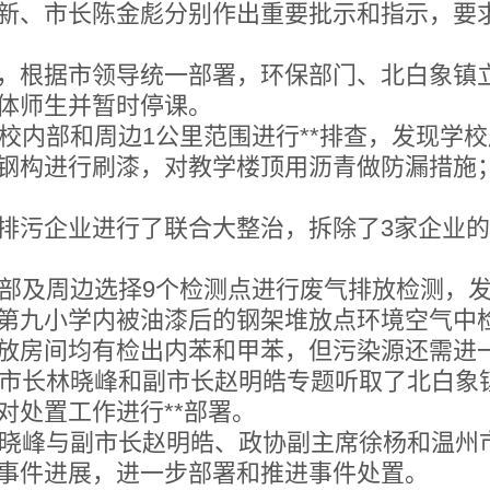
、市长陈金彪分别作出重要批示和指示，要求
根据市领导统一部署，环保部门、北白象镇立
体师生并暂时停课。
内部和周边1公里范围进行**排查，发现学校
钢构进行刷漆，对教学楼顶用沥青做防漏措施
污企业进行了联合大整治，拆除了3家企业的
部及周边选择9个检测点进行废气排放检测，发
第九小学内被油漆后的钢架堆放点环境空气中检
放房间均有检出内苯和甲苯，但污染源还需进
市长林晓峰和副市长赵明皓专题听取了北白象
对处置工作进行**部署。
晓峰与副市长赵明皓、政协副主席徐杨和温州
事件进展，进一步部署和推进事件处置。