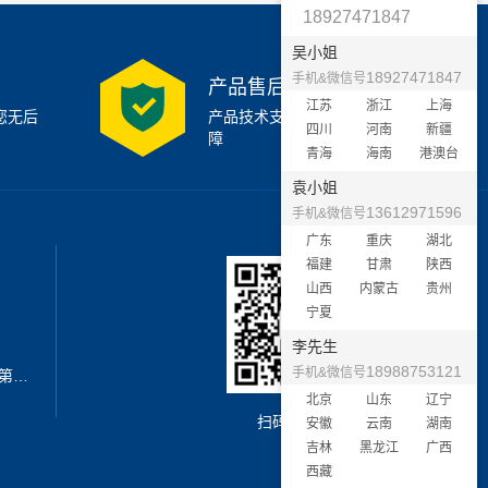
18927471847
吴小姐
18927471847
手机&微信号
产品售后支持
江苏
浙江
上海
您无后
产品技术支持7x24小时保
四川
河南
新疆
障
青海
海南
港澳台
袁小姐
13612971596
手机&微信号
广东
重庆
湖北
福建
甘肃
陕西
山西
内蒙古
贵州
宁夏
李先生
18988753121
手机&微信号
地址：深圳市宝安区西乡街道新安第二工业区A3栋6楼南
北京
山东
辽宁
扫码加微信
安徽
云南
湖南
吉林
黑龙江
广西
西藏