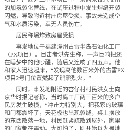
的加氢裂化管线，在试压过程中发生焊缝开裂
闪燃，导致附近村庄房屋受损。事故未造成空
气和水质污染，幸无人员伤亡。
居民称爆炸致房屋受损
事发地位于福建漳州古雷半岛石油化工厂
（PX项目）。目击者洪先生称，一声巨响把还
在睡梦中的他吵醒，随后又连响了四五声。他
和家人迅速起床，“发现离他数百米外的古雷PX
项目2号门位置燃起了熊熊烈火。”
同时，事发地附近的杏仔村村民洪女士向
京华时报记者称，当时离工厂两三百米的多户
民房发生破损，“冲击力特别大，把我家的玻璃
和门都震坏了，天花板也出现裂缝，桌上摆放
的东西散落一地，村民赶紧疏散到屋外，家里
的门窗都在震动。太可怕了，刚开始以为是地