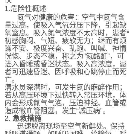
1.危险性概述
氮气对健康的危害：空气中氮气含
量过高，使吸入气氧分压下降，引起缺
氧窒息。吸入氮气浓度不太高时，患者*
初感胸闷、气短、疲软无力；继而有烦
躁不安、极度兴奋、乱跑、叫喊、神情
恍惚、步态不稳，称之为“氮酩酊”，可
进入昏睡或昏迷状态。吸入高浓度，患
者可迅速昏迷、因呼吸和心跳停止而死
亡。
潜水员深潜时，可发生氮的麻醉作用；
若从高压环境下过快转入常压环境，体
内会形成氮气气泡，压迫神经、血管或
造成徽血管阻塞，发生“减压病”。
2.
急救措施
迅速脱离现场至空气新鲜处。保持
呼吸道通畅。如呼吸困难，给输氧。呼