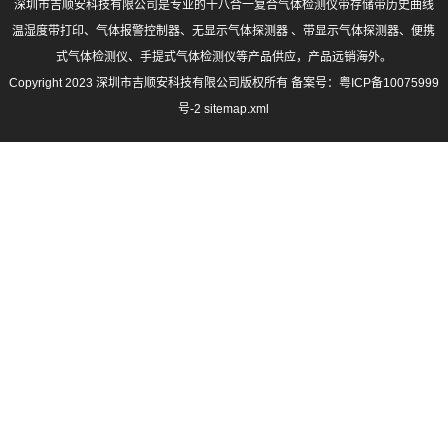
深圳市吉顺安科技有限公司是专业的十八合一复合气体检测仪带存储带历史曲线
温湿度带打印、气体报警控制器、无显示气体探测器 、带显示气体探测器、便携
式气体检测仪、手提式气体检测仪等产品供应，产品远销海外。
Copyright 2023 深圳市吉顺安科技有限公司版权所有 备案号：
粤ICP备10075999
号-2
sitemap.xml