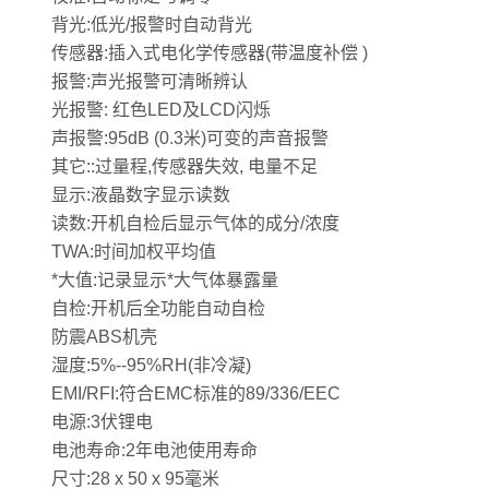
背光
:
低光
/
报警时自动背光
传感器
:
插入式电化学传感器
(
带温度补偿
)
报警
:
声光报警可清晰辨认
光报警
:
红色
LED
及
LCD
闪烁
声报警
:95dB (0.3
米
)
可变的声音报警
其它
::
过量程
,
传感器失效
,
电量不足
显示
:
液晶数字显示读数
读数
:
开机自检后显示气体的成分
/
浓度
TWA:
时间加权平均值
*大值
:
记录显示*大气体暴露量
自检
:
开机后全功能自动自检
防震
ABS
机壳
湿度
:5%--95%RH(
非冷凝
)
EMI/RFI:
符合
EMC
标准的
89/336/EEC
电源
:3
伏锂电
电池寿命
:2
年电池使用寿命
尺寸
:28 x 50 x 95
毫米