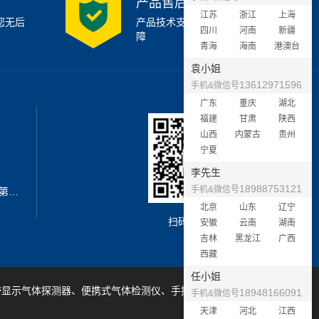
产品售后支持
江苏
浙江
上海
您无后
产品技术支持7x24小时保
四川
河南
新疆
障
青海
海南
港澳台
袁小姐
13612971596
手机&微信号
广东
重庆
湖北
福建
甘肃
陕西
山西
内蒙古
贵州
宁夏
李先生
18988753121
手机&微信号
地址：深圳市宝安区西乡街道新安第二工业区A3栋6楼南
北京
山东
辽宁
扫码加微信
安徽
云南
湖南
吉林
黑龙江
广西
西藏
任小姐
带显示气体探测器、便携式气体检测仪、手提式气体检测仪等产品
18948166091
手机&微信号
天津
河北
江西