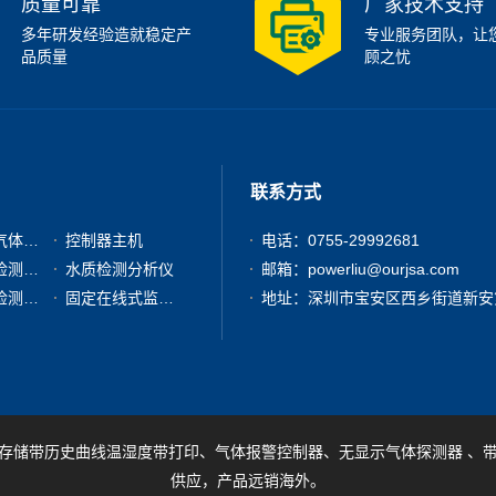
质量可靠
厂家技术支持
多年研发经验造就稳定产
专业服务团队，让
品质量
顾之忧
联系方式
有毒有害气体检测仪
控制器主机
电话：0755-29992681
粉尘浓度检测分析仪
水质检测分析仪
邮箱：powerliu@ourjsa.com
其他气体检测仪器
固定在线式监测报警仪
存储带历史曲线温湿度带打印、气体报警控制器、无显示气体探测器 、
供应，产品远销海外。