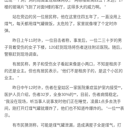
出现一个洞，洞的周围呈现蜘蛛网状，“两栋楼距离四五十米远，17
楼的玻璃片飞到了对面9楼的客厅，这得多大的威力啊。 ”
站在旁边的另一位居民称，他在这里住四五年了，一直没用上
煤气，每天都用煤气罐做饭，太危险了，家里就像埋了个定时炸
弹。
昨日上午11时许，一位目击者称，事发后，一位二三十岁的男
子背着受伤的女子下楼，120赶到现场将伤者送往附近医院。随后，
警察赶到现场调查。
有居民称，男子和受伤女子看起来像是小两口，不知是租房子
的还是业主。但也有居民表示，“他们不是租房子的，是这个小区的
业主。 ”
昨日中午12时许，伤者在皇姑区一家医院重症监护室内接受**，
医护人员介绍，伤者32岁，全身30%的**，目前，伤者病情稳定。
“我没在现场，听当事人说事发时他们正在睡觉，凌晨1点多去洗手
间，刚打开灯煤气罐就爆炸了，他们也不知道咋爆炸的。 ”一位***表
示。
有市民猜测称，可能是煤气罐泄漏，造成满屋子全是煤气，打