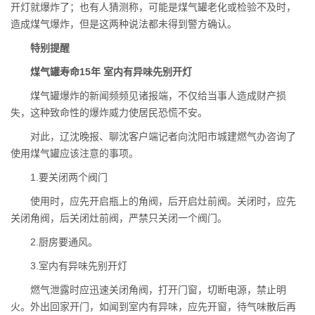
开灯就爆炸了；也有人猜测称，可能是煤气罐老化或检验不及时，
造成煤气爆炸，但是这两种说法都未得到警方确认。
特别提醒
煤气罐寿命15年 室内有异味先别开灯
煤气罐爆炸的新闻频频见诸报端，不仅给当事人造成财产损
失，这种致命性的爆炸威力使居民恐慌不安。
对此，辽沈晚报、聊沈客户端记者向沈阳市城建燃气办咨询了
使用煤气罐应该注意的事项。
1.要关闭两个阀门
使用时，应先开启瓶上的角阀，后开启灶前阀。关闭时，应先
关闭角阀，后关闭灶前阀，严禁只关闭一个阀门。
2.厨房要通风。
3.室内有异味先别开灯
燃气泄露时应迅速关闭角阀，打开门窗，切断电源，禁止明
火。外出回家开门，如闻到室内有异味，应先开窗，待气味散后再