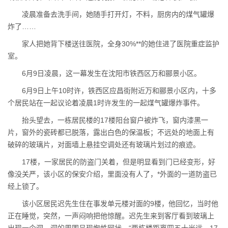
凌晨准备去洗手间，她随手打开灯，不料，厨房内的煤气罐爆
炸了……
家人把她背下楼送往医院，全身30%**的她住进了医院重症监护
室。
6月9日凌晨，这一幕发生在沈阳市铁西区万和郦景小区。
6月9日上午10时许，铁西区应昌街附近万和郦景小区内，十多
个居民站在一起议论着凌晨1时许发生的一起煤气罐爆炸事件。
抬头望去，一栋居民楼的17楼阳台窗户被炸飞，窗内漆黑一
片，窗外的瓷砖都已脱落，露出白色的保温板；不远处的地面上有
破碎的玻璃片，对面墙上悬挂空调处还有玻璃片划过的痕迹。
17楼，一家居民的防盗门关着，但是明显看到门已经变形，好
像没关严，该小区的保安介绍，里面没有人了，*外面的一道防盗已
经上锁了。
该小区居民迟先生住在事发单元楼对面的9楼，他回忆，当时他
正在睡觉，突然，一声闷响把他惊醒。迟先生来到客厅看到玻璃上