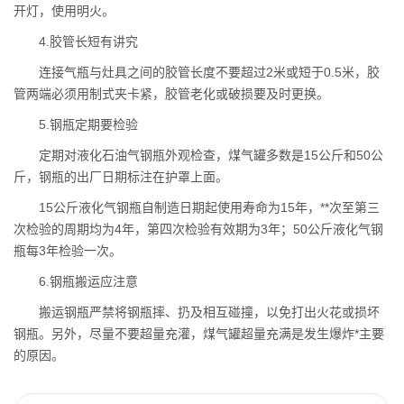
开灯，使用明火。
4.胶管长短有讲究
连接气瓶与灶具之间的胶管长度不要超过2米或短于0.5米，胶
管两端必须用制式夹卡紧，胶管老化或破损要及时更换。
5.钢瓶定期要检验
定期对液化石油气钢瓶外观检查，煤气罐多数是15公斤和50公
斤，钢瓶的出厂日期标注在护罩上面。
15公斤液化气钢瓶自制造日期起使用寿命为15年，**次至第三
次检验的周期均为4年，第四次检验有效期为3年；50公斤液化气钢
瓶每3年检验一次。
6.钢瓶搬运应注意
搬运钢瓶严禁将钢瓶摔、扔及相互碰撞，以免打出火花或损坏
钢瓶。另外，尽量不要超量充灌，煤气罐超量充满是发生爆炸*主要
的原因。