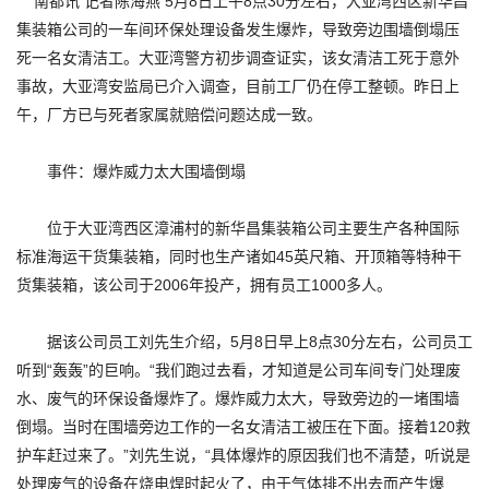
南都讯 记者陈海燕 5月8日上午8点30分左右，大亚湾西区新华昌
集装箱公司的一车间环保处理设备发生爆炸，导致旁边围墙倒塌压
死一名女清洁工。大亚湾警方初步调查证实，该女清洁工死于意外
事故，大亚湾安监局已介入调查，目前工厂仍在停工整顿。昨日上
午，厂方已与死者家属就赔偿问题达成一致。
事件：爆炸威力太大围墙倒塌
位于大亚湾西区漳浦村的新华昌集装箱公司主要生产各种国际
标准海运干货集装箱，同时也生产诸如45英尺箱、开顶箱等特种干
货集装箱，该公司于2006年投产，拥有员工1000多人。
据该公司员工刘先生介绍，5月8日早上8点30分左右，公司员工
听到“轰轰”的巨响。“我们跑过去看，才知道是公司车间专门处理废
水、废气的环保设备爆炸了。爆炸威力太大，导致旁边的一堵围墙
倒塌。当时在围墙旁边工作的一名女清洁工被压在下面。接着120救
护车赶过来了。”刘先生说，“具体爆炸的原因我们也不清楚，听说是
处理废气的设备在烧电焊时起火了，由于气体排不出去而产生爆