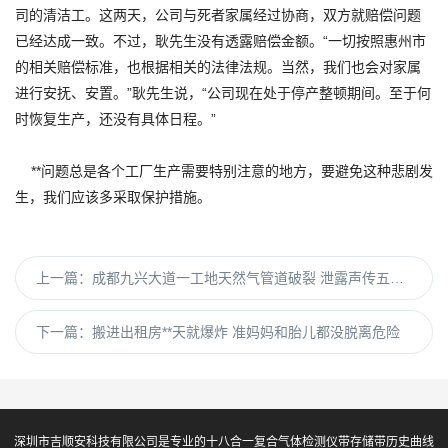
司的清洁工。这两天，公司与死者家属经过协商，双方就赔偿问题
已经达成一致。不过，耿先生没有透露赔偿金额。“一切按照惠州市
的相关赔偿标准，也根据相关的法律法规。当然，我们也会对家属
进行安抚、安置。”耿先生说，“公司现在处于停产整顿期间。至于何
时恢复生产，还没有具体日程。”
**问题总是各个工厂生产需要特别注意的地方，要避免这种悲剧发
生，我们应该多采取保护措施。
上一篇：
成都九兴大道一工地天然气管道破裂 泄露声传五百米
下一篇：
搬进出租房**天就爆炸 准妈妈和胎儿都没脱离危险
深圳市吉顺安科技有限公司是专业的十八合一复合气体检测仪带存储带历史曲线