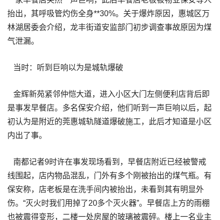
抬出，其呼吸管灼伤全身**30%。关于爆炸原因，惠城区万
林湖居委会介绍，龙丰街道安监部门初步调查事故原因为煤
气泄漏。
当时：听到巨响以为是城轨爆破
金辉新苑紧邻仲恺大道，进入小区大门左侧便利店背后即
是事发早餐店。多名保安介绍，他们听到一声巨响以后，起
初认为是附近的莞惠城轨隧道爆破施工，此后才知道是小区
内出了事。
南都记者9时许在事发现场看到，早餐店附近已经被警戒
线围起，店内物品混乱，门外有多个刚被抬出的煤气瓶。有
保安称，店老板是在洗手间内被抬出，未看到其有明显外
伤。“灭火时我们用掉了20多个灭火器”。早餐店上方的雨棚
也被震得变形，二楼一处房屋的玻璃被震碎。楼上一名业主