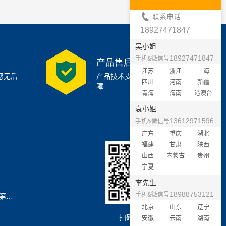
联系电话
18927471847
吴小姐
18927471847
手机&微信号
产品售后支持
江苏
浙江
上海
您无后
产品技术支持7x24小时保
四川
河南
新疆
障
青海
海南
港澳台
袁小姐
13612971596
手机&微信号
广东
重庆
湖北
福建
甘肃
陕西
山西
内蒙古
贵州
宁夏
李先生
18988753121
手机&微信号
地址：深圳市宝安区西乡街道新安第二工业区A3栋6楼南
北京
山东
辽宁
扫码加微信
安徽
云南
湖南