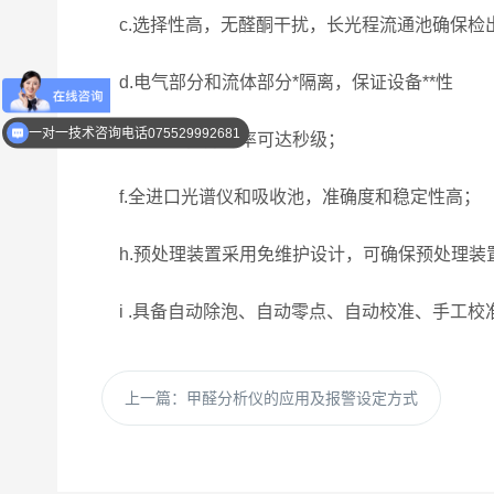
c.选择性高，无醛酮干扰，长光程流通池确保检
d.电气部分和流体部分*隔离，保证设备**性
优惠活动介绍
e.仪器时间分辨率可达秒级；
一对一技术咨询电话075529992681
f.全进口光谱仪和吸收池，准确度和稳定性高；
h.预处理装置采用免维护设计，可确保预处理装
i .具备自动除泡、自动零点、自动校准、手工校
上一篇：
甲醛分析仪的应用及报警设定方式