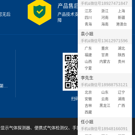
18927471847
手机&微信号
产品售后支持
江苏
浙江
上海
您无后
产品技术支持7x24小时保
四川
河南
新疆
障
青海
海南
港澳台
袁小姐
13612971596
手机&微信号
广东
重庆
湖北
福建
甘肃
陕西
山西
内蒙古
贵州
宁夏
李先生
18988753121
手机&微信号
地址：深圳市宝安区西乡街道新安第二工业区A3栋6楼南
北京
山东
辽宁
扫码加微信
安徽
云南
湖南
吉林
黑龙江
广西
西藏
任小姐
带显示气体探测器、便携式气体检测仪、手提式气体检测仪等产品
18948166091
手机&微信号