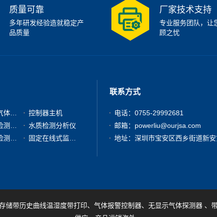
质量可靠
厂家技术支持
多年研发经验造就稳定产
专业服务团队，让
品质量
顾之忧
联系方式
有毒有害气体检测仪
控制器主机
电话：0755-29992681
粉尘浓度检测分析仪
水质检测分析仪
邮箱：powerliu@ourjsa.com
其他气体检测仪器
固定在线式监测报警仪
存储带历史曲线温湿度带打印、气体报警控制器、无显示气体探测器 、