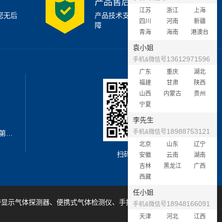
产品售后支持
江苏
浙江
上海
您无后
产品技术支持7x24小时保
四川
河南
新疆
障
青海
海南
港澳台
袁小姐
13612971596
手机&微信号
广东
重庆
湖北
福建
甘肃
陕西
山西
内蒙古
贵州
宁夏
李先生
18988753121
手机&微信号
地址：深圳市宝安区西乡街道新安第二工业区A3栋6楼南
北京
山东
辽宁
扫码加微信
安徽
云南
湖南
吉林
黑龙江
广西
西藏
任小姐
带显示气体探测器、便携式气体检测仪、手提式气体检测仪等产品
18948166091
手机&微信号
天津
河北
江西