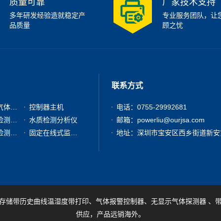
质量可靠
厂家技术支持
多年研发经验造就稳定产
专业服务团队，让
品质量
顾之忧
联系方式
有毒有害气体检测仪
控制器主机
电话：0755-29992681
粉尘浓度检测分析仪
水质检测分析仪
邮箱：powerliu@ourjsa.com
其他气体检测仪器
固定在线式监测报警仪
存储带历史曲线温湿度带打印、气体报警控制器、无显示气体探测器 、
供应，产品远销海外。