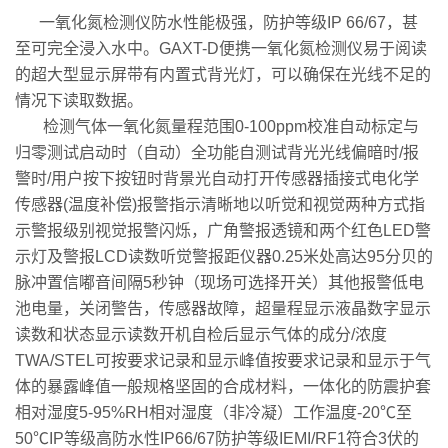
一氧化氮检测仪
防水性能极强，防护等级IP 66/67，甚
至可完全浸入水中。GAXT-D便携一氧化氮检测仪易于阅读
的超大型显示屏带有内置式背光灯，可以确保在光线不足的
情况下读取数据。
检测气体一氧化氮量程范围0-100ppm校准自动标定与
归零测试启动时（自动）全功能自测试背光光线偏暗时/报
警时/用户按下按钮时背景光自动打开传感器插接式电化学
传感器(温度补偿)报警指示清晰地以听觉和视觉两种方式指
示警报级别视觉报警闪烁，广角警报透镜和两个红色LED警
示灯及警报LCD读数听觉警报距仪器0.25米处高达95分贝的
脉冲置信嘟音间隔5秒钟（现场可选择开关）其他报警低电
池电量，关闭警告，传感器故障，超量程显示液晶数字显示
读数和状态显示读数开机自检后显示气体的成分/浓度
TWA/STEL可按要求记录和显示峰值按要求记录和显示于气
体的暴露峰值一般规格坚固的合成材料，一体化的防震护套
相对湿度5-95%RH相对湿度（非冷凝）工作温度-20℃至
50℃IP等级高防水性IP66/67防护等级IEMI/RF1符合3伏的