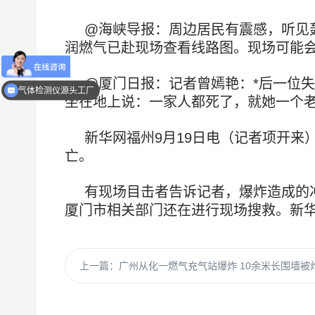
@海峡导报：周边居民有震感，听见
润燃气已赴现场查看线路图。现场可能
一对一技术咨询电话075529992681
@厦门日报：记者曾嫣艳：*后一位
气体检测仪源头工厂
坐在地上说：一家人都死了，就她一个
新华网福州9月19日电（记者项开来
亡。
有现场目击者告诉记者，爆炸造成的
厦门市相关部门还在进行现场搜救。新
上一篇：
广州从化一燃气充气站爆炸 10余米长围墙被